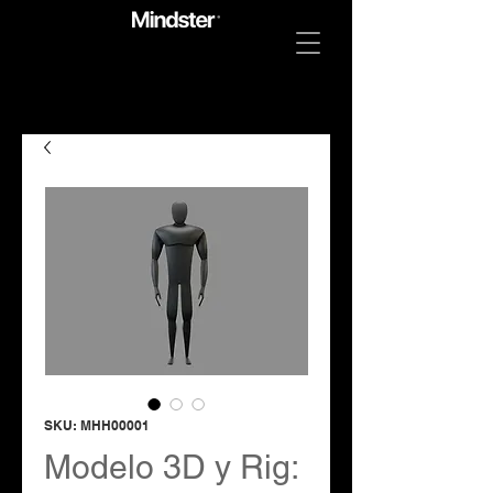
SKU: MHH00001
Modelo 3D y Rig: