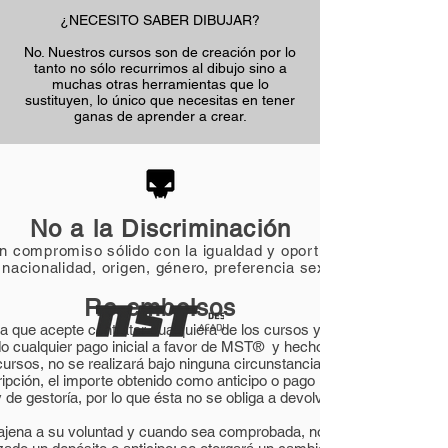
¿NECESITO SABER DIBUJAR?
No. Nuestros cursos son de creación por lo
tanto no sólo recurrimos al dibujo sino a
muchas otras herramientas que lo
sustituyen, lo único que necesitas en tener
ganas de aprender a crear.
No a la Discriminación
 compromiso sólido con la igualdad y oportunidades para tod
 nacionalidad, origen, género, preferencia sexual, estado civil 
Re-embolsos
dica que acepte contratar cualquiera de los cursos y/o servicios de 
 cualquier pago inicial a favor de MST® y hecho éste por cualquier
 cursos, no se realizará bajo ninguna circunstancia o motivo, reembol
pción, el importe obtenido como anticipo o pago inicial, será utilizad
 de gestoría, por lo que ésta no se obliga a devolver monto alguno.
 ajena a su voluntad y cuando sea comprobada, no pudiere ingresar e