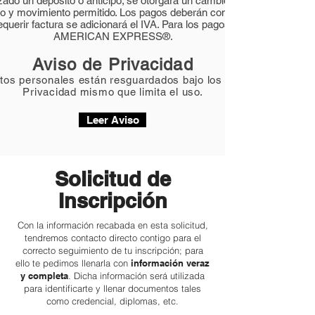
lizado un depósito o anticipo; se otorgará un cambio de fecha para el 
so y movimiento permitido. Los pagos deberán confirmarse vía correo 
equerir factura se adicionará el IVA. Para los pagos a meses no es vál
AMERICAN EXPRESS®.
Aviso de Privacidad
atos personales están resguardados bajo los lineamientos de n
Privacidad mismo que limita el uso.
Leer Aviso
Solicitud de
Inscripción
Con la información recabada en esta solicitud,
tendremos contacto directo contigo para el
correcto seguimiento de tu inscripción; para
ello te pedimos llenarla con
información veraz
y completa
. Dicha información será utilizada
para identificarte y llenar documentos tales
como credencial, diplomas, etc.