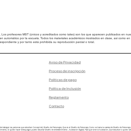
os profesores MST (únicos y acreditados como tales) son los que aparecen publicados en nues
 en automático por la escuela. Todos los materiales académicos mostrados en clase, así como 
spondiente y por tanto está prohibida su reproducción parcial o total.
Aviso de Privacidad
Proceso de inscripción
Políticas de pago
Política de Inclusión
Reglamento
Contacto
onde trabajan las personas que estudian Concept Art, Diseño de Personajes, Que es el Diseño de Personaje, Como se llama la carrera de Diseño de Person
ento, Si quiero hacer videojuegos puedo estudiar Diseño de entretenimiento , Ilustración Digital, Para qué sirve la ilustración, Qué estudiar si quiero ser i