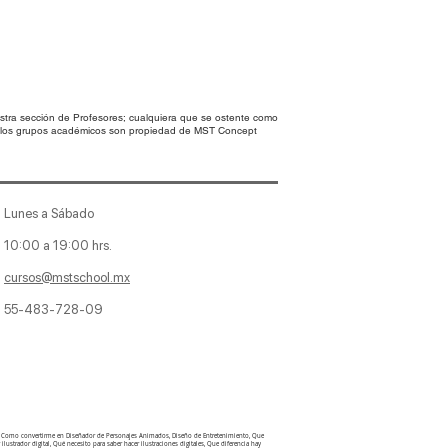
tra sección de Profesores; cualquiera que se ostente como
en los grupos académicos son propiedad de MST Concept
Lunes a Sábado
10:00 a 19:00 hrs.
cursos@mstschool.mx
55-483-728-09
aje, Como convertirme en Diseñador de Personajes Animados, Diseño de Entretenimiento, Que
lustrador digital, Qué necesito para saber hacer ilustraciones digitales, Que diferencia hay