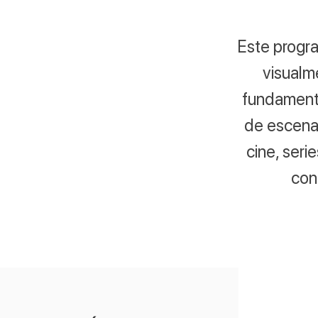
Este progra
visualm
fundamento
de escenas,
cine, seri
con