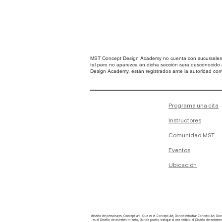
MST Concept Design Academy no cuenta con sucursales. L
tal pero no aparezca en dicha sección será desconocido
Design Academy, están registrados ante la autoridad corre
Programa una cita
Instructores
Comunidad MST
Eventos
Ubicación
diseño de personajes, Concept art , Que es el Concept Art, Donde estudiar Concept Art, D
es el Diseño de entretenimiento, Donde puedo trabajar si me dedico al Diseño de entretenimi