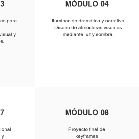
3
MÓDULO 04
ico para
Iluminación dramática y narrativa
Diseño de atmósferas visuales
visual y
mediante luz y sombra.
s.
7
MÓDULO 08
sional
Proyecto final de
 y
keyframes