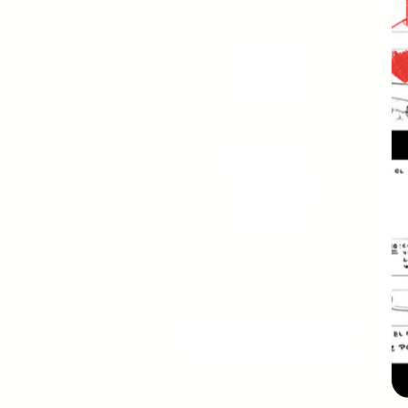
FECHA
30 DE
JUNIO
HORARIO
10:00 a
14:00
PAGO ÚNICO
$3,500 MX