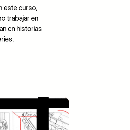
n este curso,
o trabajar en
an en historias
ries.