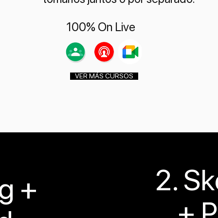
100% On Live
VER MÁS CURSOS
2. S
ng +
+ P