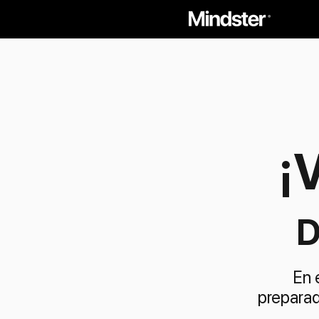
¡
D
En 
preparad