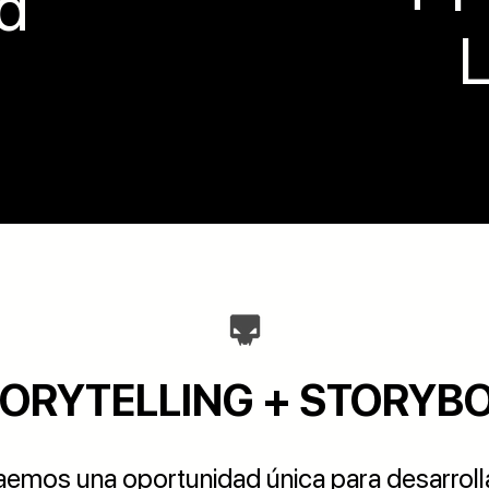
d
L
STORYTELLING + STORYB
raemos una oportunidad única para desarrolla