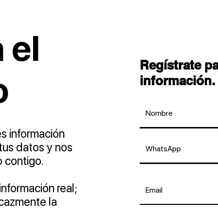
 el
Regístrate p
o
información.
es información
tus datos y nos
 contigo.
nformación real;
icazmente la