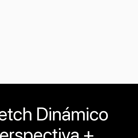
ketch Dinámico
erspectiva +