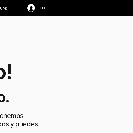
LOG IN
UPS
o!
o.
 tenemos
 dos y puedes