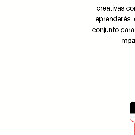
creativas co
aprenderás l
conjunto para 
impa
DÍAS
MAR Y JUE