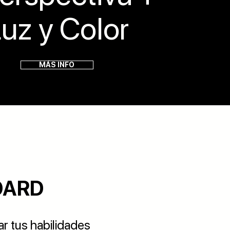
uz y Color
MÁS INFO
OARD
r tus habilidades