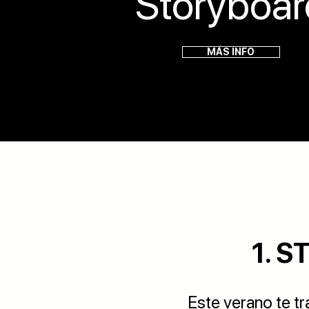
Storyboar
MÁS INFO
1. 
Este verano te t