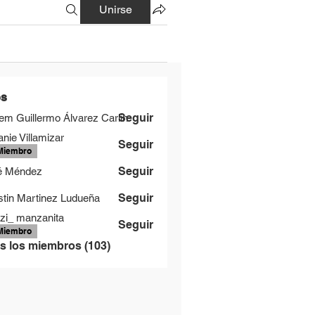
Unirse
os
Seguir
m Guillermo Álvarez Carlín
anie Villamizar
Seguir
Miembro
Seguir
é Méndez
Seguir
tin Martinez Ludueña
zi_ manzanita
Seguir
Miembro
s los miembros (103)