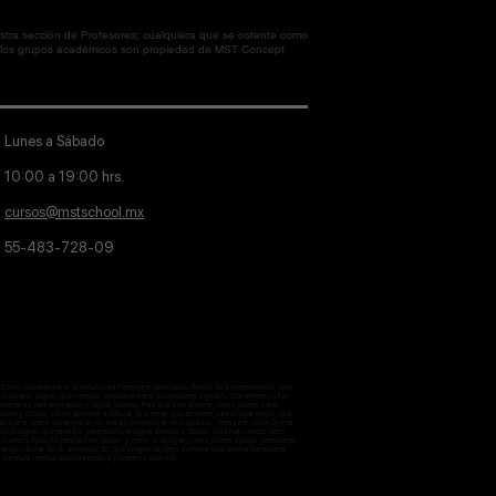
tra sección de Profesores; cualquiera que se ostente como
en los grupos académicos son propiedad de MST Concept
Lunes a Sábado
10:00 a 19:00 hrs.
cursos@mstschool.mx
55-483-728-09
aje, Como convertirme en Diseñador de Personajes Animados, Diseño de Entretenimiento, Que
lustrador digital, Qué necesito para saber hacer ilustraciones digitales, Que diferencia hay
 escenarios para animación y layout, Blender, Para que sirve Blender, Como puedo hacer
otobashing, Dibujo, Cómo aprender a dibujar, Que tengo que aprender para dibujar mejor, Qué
licar el sketch dinámico en mi trabajo profesional de ilustración, Teoria del Color, Qué es
ultura digital, Qué es mejor para escultura digital Blender o Zbrush, Que habilidades debo
ctiva, Cuantos tipos de perspectivas existen y como se dibujan, Como puedo dibujar personajes
 el campo laboral de un animador 2D, Qué programas debo dominar para animar personajes,
iteratura creativa, escritura creativa y literatura, story tell