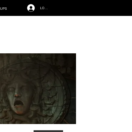
LOG IN
UPS