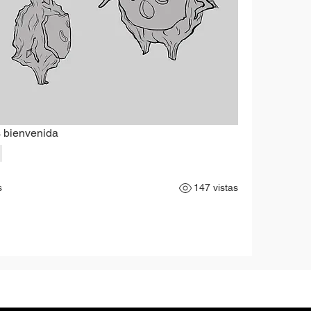
s bienvenida
s
147 vistas