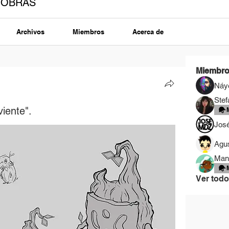
 OBRAS
Archivos
Miembros
Acerca de
Miembr
Náye
Stef
iente".
Jos
Agus
Man
Ver todo