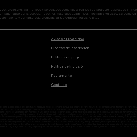
os profesores MST (únicos y acreditados como tales) son los que aparecen publicados en nues
 en automático por la escuela. Todos los materiales académicos mostrados en clase, así como 
spondiente y por tanto está prohibida su reproducción parcial o total.
Aviso de Privacidad
Proceso de inscripción
Políticas de pago
Política de Inclusión
Reglamento
Contacto
onde trabajan las personas que estudian Concept Art, Diseño de Personajes, Que es el Diseño de Personaje, Como se llama la carrera de Diseño de Person
ento, Si quiero hacer videojuegos puedo estudiar Diseño de entretenimiento , Ilustración Digital, Para qué sirve la ilustración, Qué estudiar si quiero ser i
n digital, Diseño de Escenarios para Animación, Que es un escenario de animación, Cómo hacer escenarios para animaciones, Que diferencia hay entre hacer
ting, Qué es el matte painting y para que sirve, Como hacer matte painting a nivel profesional, Cuales son las diferencias entre el mate painting y el ph
o, En qué carreras profesionales enseñan a dibujar, Sketch Dinámico, Qué es el sketch dinámico, Qué aplicaciones tiene el sketch dinámico, Como puedo ap
enos para aprender sobre teoría del color, Escultura Digital, Qué diferencia hay entre modelado 3D y escultura 3D, Qué programas son buenos para hacer esc
temas domina un especialista en narrativa visual, Qué relación tiene la narrativa visual con el storytelling, Perspectiva, Como aprender a dibujar en perspe
ar un Concept Designer, Qué diferencia existe entre un Concept Designer y un Concept Artist, Animación, Que debo aprender para poder animar, Cuál es
 creativa, storyteller, storytelling, story beginnings, story ideas generator, storytelling for children, storytelling script, taller escritura, redacción creativa, taller de l