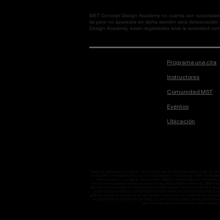
MST Concept Design Academy no cuenta con sucursales. L
tal pero no aparezca en dicha sección será desconocido
Design Academy, están registrados ante la autoridad corre
Programa una cita
Instructores
Comunidad MST
Eventos
Ubicación
diseño de personajes, Concept art , Que es el Concept Art, Donde estudiar Concept Art, D
es el Diseño de entretenimiento, Donde puedo trabajar si me dedico al Diseño de entretenimi
entre ilustración y concept art, Donde puedo trabajar si me especializo en ilustració
animaciones en Blender, Blender se puede utilizar para un trabajo profesional?, Matte Pain
debo estudiar para poder ser dibujante, Donde puedo trabajar si me quiero dedicar al dibuj
la teoría del color, Para que me sirve aprender sobre teoría del color, Qué libros son bu
aprender para ser un especialista del 3D, Narrativa Visual, Qué es la narrativa Visual, Que 
en perspectivas complejas, Concept Desig, Qué es el Concept Design, Donde puede trabaj
taller escritura creativa, curso escritura creativa, escritura