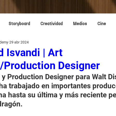
Storyboard
Creatividad
Medios
Cine
ademy
29 abr 2024
lado 3D
Management
Narrativa
 Isvandi | Art
r/Production Designer
Fundamentos
Concept Design
Concept Designers
r y Production Designer para Walt Di
ha trabajado en importantes produc
 hasta su última y más reciente pe
 dragón.