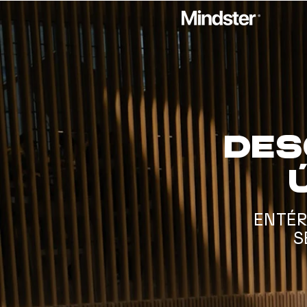
Des
ENTÉR
S