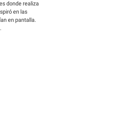
s donde realiza 
piró en las 
an en pantalla. 
.