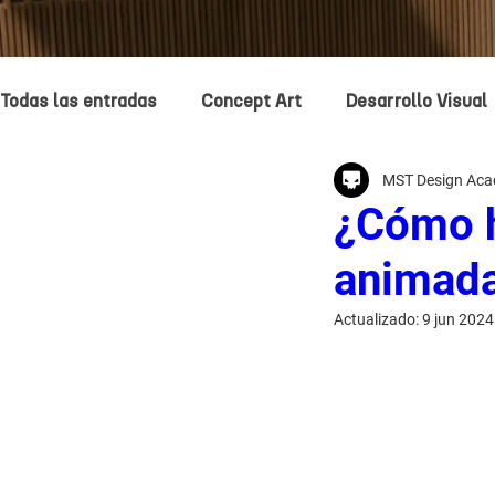
Todas las entradas
Concept Art
Desarrollo Visual
MST Design Ac
Entretenimiento
Design
Animación
Mode
¿Cómo h
animad
Diseñadores de Entretenimiento
Ilustración
Actualizado:
9 jun 2024
Storytelling
AI