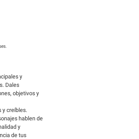
ses.
cipales y 
s. Dales 
nes, objetivos y 
 y creíbles. 
sonajes hablen de 
alidad y 
ncia de tus 