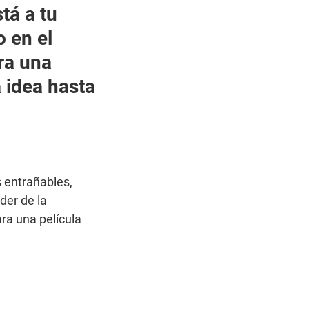
tá a tu 
 en el 
ra una 
 idea hasta 
 entrañables, 
er de la 
a una película 
?