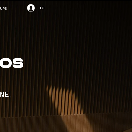
LOG IN
UPS
ros
NE,