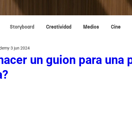
Storyboard
Creatividad
Medios
Cine
ademy
3 jun 2024
lado 3D
Management
Narrativa
acer un guion para una p
a?
Fundamentos
Concept Design
Concept Designers