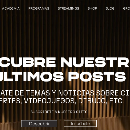
ACADEMIA
PROGRAMAS
STREAMINGS
SHOP
BLOG
GRO
cubre nuest
últimos posts
ATE DE TEMAS Y NOTICIAS SOBRE CI
ERIES, VIDEOJUEGOS, DIBUJO, ETC.
SUSCRÍBETE A NUESTRO SITIO
Descubrir
Inscríbete