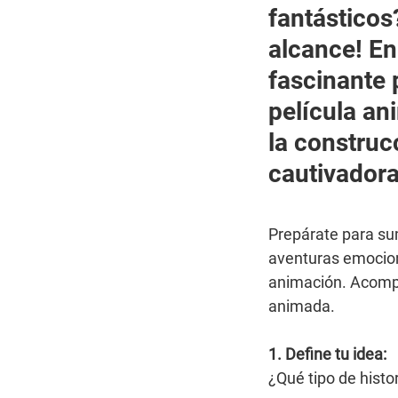
fantásticos?
alcance! En
fascinante 
película an
la construcc
cautivadora
Prepárate para sum
aventuras emocion
animación. Acompá
animada.
1. Define tu idea:
¿Qué tipo de histo