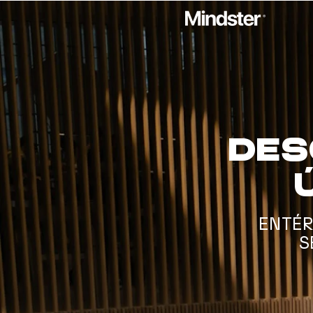
Des
ENTÉR
S