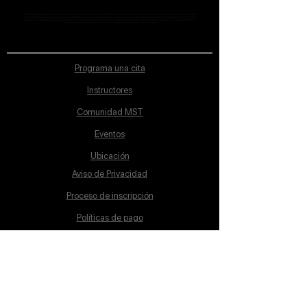
MST Concept Design Academy no cuenta con sucursales. Los profesores MST (únicos y acreditados como tales) son los que aparecen publicados en nuestra
sección de Profesores; cualquiera que se ostente como tal pero no aparezca en dicha sección será desconocido en automático por la escuela. Todos los
materiales académicos mostrados en clase, así como en los grupos académicos son propiedad de MST Concept Design Academy, están registrados ante la
autoridad correspondiente y por tanto está prohibida su reproducción parcial o total.
Programa una cita
Instructores
Comunidad MST
Eventos
Ubicación
Aviso de Privacidad
Proceso de inscripción
Políticas de pago
Política de Inclusión
Reglamento
Contacto