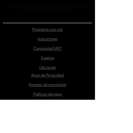
MST Concept Design Academy no cuenta con sucursales. Los profesores MST (únicos y acreditados como tales) son los que aparecen publicados en nuestra
sección de Profesores; cualquiera que se ostente como tal pero no aparezca en dicha sección será desconocido en automático por la escuela. Todos los
materiales académicos mostrados en clase, así como en los grupos académicos son propiedad de MST Concept Design Academy, están registrados ante la
autoridad correspondiente y por tanto está prohibida su reproducción parcial o total.
Programa una cita
Instructores
Comunidad MST
Eventos
Ubicación
Aviso de Privacidad
Proceso de inscripción
Políticas de pago
Política de Inclusión
Reglamento
Contacto