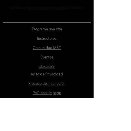
MST Concept Design Academy no cuenta con sucursales. Los profesores MST (únicos y acreditados como tales) son los que aparecen publicados en nuestra
sección de Profesores; cualquiera que se ostente como tal pero no aparezca en dicha sección será desconocido en automático por la escuela. Todos los
materiales académicos mostrados en clase, así como en los grupos académicos son propiedad de MST Concept Design Academy, están registrados ante la
autoridad correspondiente y por tanto está prohibida su reproducción parcial o total.
Programa una cita
Instructores
Comunidad MST
Eventos
Ubicación
Aviso de Privacidad
Proceso de inscripción
Políticas de pago
Política de Inclusión
Reglamento
Contacto