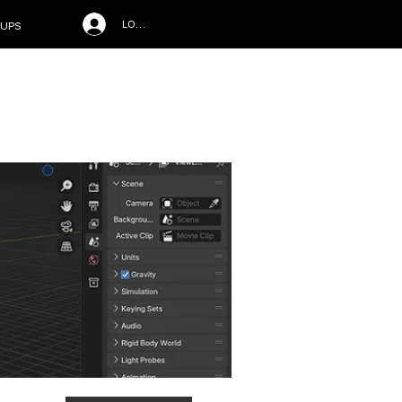
LOG IN
UPS