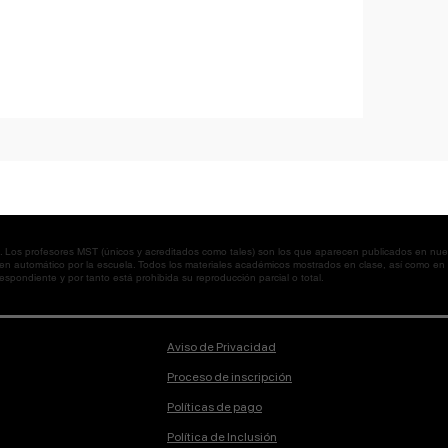
os profesores MST (únicos y acreditados como tales) son los que aparecen publicados en nues
 en automático por la escuela. Todos los materiales académicos mostrados en clase, así como 
spondiente y por tanto está prohibida su reproducción parcial o total.
Aviso de Privacidad
Proceso de inscripción
Políticas de pago
Política de Inclusión