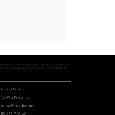
tra sección de Profesores; cualquiera que se ostente como
en los grupos académicos son propiedad de MST Concept
Lunes a Sábado
10:00 a 19:00 hrs.
cursos@mstschool.mx
55-483-728-09