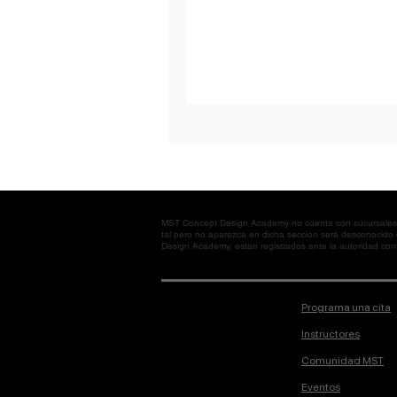
MST Concept Design Academy no cuenta con sucursales. L
tal pero no aparezca en dicha sección será desconocido
Design Academy, están registrados ante la autoridad corre
Programa una cita
Instructores
Comunidad MST
Eventos