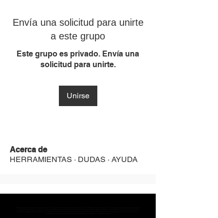
Envía una solicitud para unirte
a este grupo
Este grupo es privado. Envía una
solicitud para unirte.
Unirse
Acerca de
HERRAMIENTAS · DUDAS · AYUDA
MST Concept Design Academy no cuenta con sucursales. Los profesores MST (únicos y acreditados como tales) son los que aparecen publicados en nuestra
sección de Profesores; cualquiera que se ostente como tal pero no aparezca en dicha sección será desconocido en automático por la escuela. Todos los
materiales académicos mostrados en clase, así como en los grupos académicos son propiedad de MST Concept Design Academy, están registrados ante la
autoridad correspondiente y por tanto está prohibida su reproducción parcial o total.