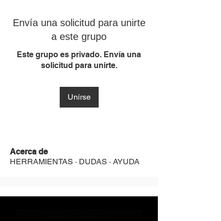
Envía una solicitud para unirte
a este grupo
Este grupo es privado. Envía una
solicitud para unirte.
Unirse
Acerca de
HERRAMIENTAS · DUDAS · AYUDA
MST Concept Design Academy no cuenta con sucursales. Los profesores MST (únicos y acreditados como tales) son los que aparecen publicados en nuestra
sección de Profesores; cualquiera que se ostente como tal pero no aparezca en dicha sección será desconocido en automático por la escuela. Todos los
materiales académicos mostrados en clase, así como en los grupos académicos son propiedad de MST Concept Design Academy, están registrados ante la
autoridad correspondiente y por tanto está prohibida su reproducción parcial o total.