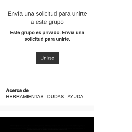
Envía una solicitud para unirte
a este grupo
Este grupo es privado. Envía una
solicitud para unirte.
Unirse
Acerca de
HERRAMIENTAS · DUDAS · AYUDA
MST Concept Design Academy no cuenta con sucursales. Los profesores MST (únicos y acreditados como tales) son los que aparecen publicados en nuestra
sección de Profesores; cualquiera que se ostente como tal pero no aparezca en dicha sección será desconocido en automático por la escuela. Todos los
materiales académicos mostrados en clase, así como en los grupos académicos son propiedad de MST Concept Design Academy, están registrados ante la
autoridad correspondiente y por tanto está prohibida su reproducción parcial o total.