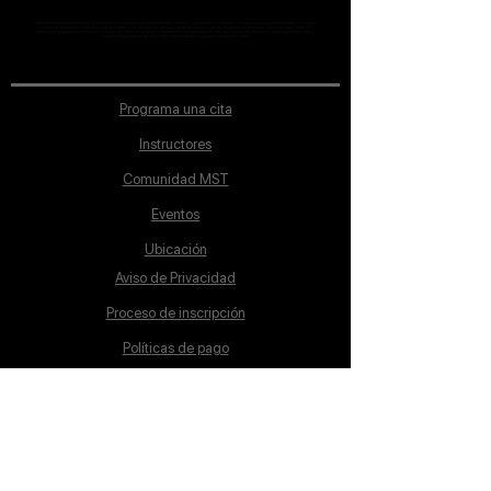
MST Concept Design Academy no cuenta con sucursales. Los profesores MST (únicos y acreditados como tales) son los que aparecen publicados en nuestra
sección de Profesores; cualquiera que se ostente como tal pero no aparezca en dicha sección será desconocido en automático por la escuela. Todos los
materiales académicos mostrados en clase, así como en los grupos académicos son propiedad de MST Concept Design Academy, están registrados ante la
autoridad correspondiente y por tanto está prohibida su reproducción parcial o total.
Programa una cita
Instructores
Comunidad MST
Eventos
Ubicación
Aviso de Privacidad
Proceso de inscripción
Políticas de pago
Política de Inclusión
Reglamento
Contacto