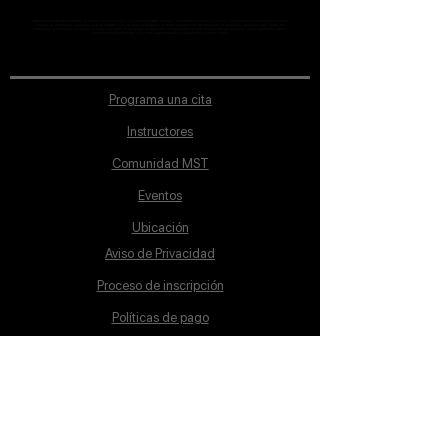
MST Concept Design Academy no cuenta con sucursales. Los profesores MST (únicos y acreditados como tales) son los que aparecen publicados en nuestra
sección de Profesores; cualquiera que se ostente como tal pero no aparezca en dicha sección será desconocido en automático por la escuela. Todos los
materiales académicos mostrados en clase, así como en los grupos académicos son propiedad de MST Concept Design Academy, están registrados ante la
autoridad correspondiente y por tanto está prohibida su reproducción parcial o total.
Programa una cita
Instructores
Comunidad MST
Eventos
Ubicación
Aviso de Privacidad
Proceso de inscripción
Políticas de pago
Política de Inclusión
Reglamento
Contacto