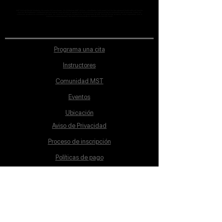
MST Concept Design Academy no cuenta con sucursales. Los profesores MST (únicos y acreditados como tales) son los que aparecen publicados en nuestra
sección de Profesores; cualquiera que se ostente como tal pero no aparezca en dicha sección será desconocido en automático por la escuela. Todos los
materiales académicos mostrados en clase, así como en los grupos académicos son propiedad de MST Concept Design Academy, están registrados ante la
autoridad correspondiente y por tanto está prohibida su reproducción parcial o total.
Programa una cita
Instructores
Comunidad MST
Eventos
Ubicación
Aviso de Privacidad
Proceso de inscripción
Políticas de pago
Política de Inclusión
Reglamento
Contacto