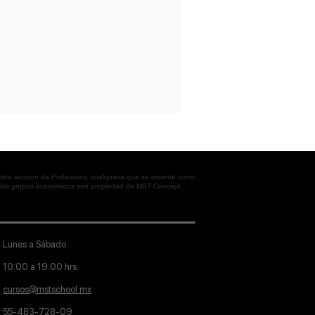
tra sección de Profesores; cualquiera que se ostente como
en los grupos académicos son propiedad de MST Concept
Lunes a Sábado
10:00 a 19:00 hrs.
cursos@mstschool.mx
55-483-728-09