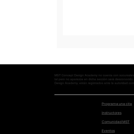
MST Concept Design Academy no cuenta con sucursales. L
tal pero no aparezca en dicha sección será desconocido
Design Academy, están registrados ante la autoridad corre
Programa una cita
Instructores
Comunidad MST
Eventos