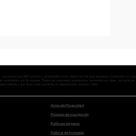
os profesores MST (únicos y acreditados como tales) son los que aparecen publicados en nues
 en automático por la escuela. Todos los materiales académicos mostrados en clase, así como 
spondiente y por tanto está prohibida su reproducción parcial o total.
Aviso de Privacidad
Proceso de inscripción
Políticas de pago
Política de Inclusión