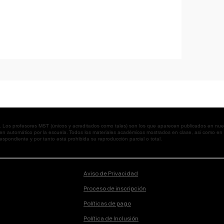
os profesores MST (únicos y acreditados como tales) son los que aparecen publicados en nues
 en automático por la escuela. Todos los materiales académicos mostrados en clase, así como 
spondiente y por tanto está prohibida su reproducción parcial o total.
Aviso de Privacidad
Proceso de inscripción
Políticas de pago
Política de Inclusión