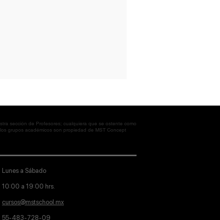
tra sección de Profesores; cualquiera que se ostente como
en los grupos académicos son propiedad de MST Concept
Lunes a Sábado
10:00 a 19:00 hrs.
cursos@mstschool.mx
55-483-728-09