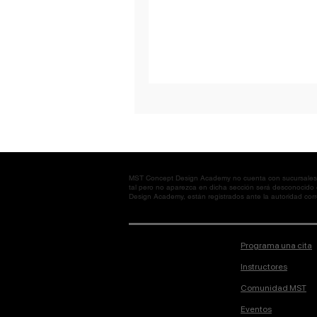
MST Concept Design Academy no cuenta con sucursales. L
tal pero no aparezca en dicha sección será desconocido
Design Academy, están registrados ante la autoridad corre
Programa una cita
Instructores
Comunidad MST
Eventos