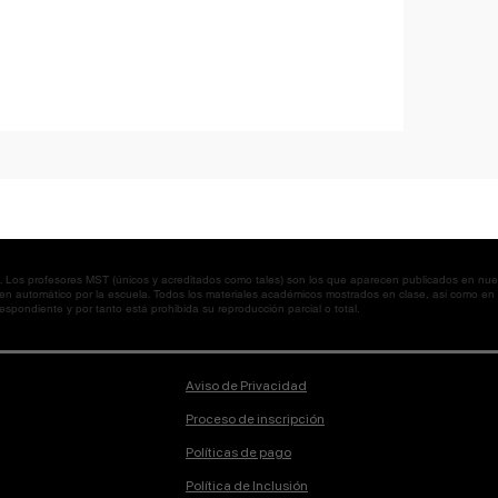
os profesores MST (únicos y acreditados como tales) son los que aparecen publicados en nues
 en automático por la escuela. Todos los materiales académicos mostrados en clase, así como 
spondiente y por tanto está prohibida su reproducción parcial o total.
Aviso de Privacidad
Proceso de inscripción
Políticas de pago
Política de Inclusión