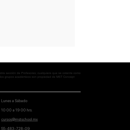
tra sección de Profesores; cualquiera que se ostente como
en los grupos académicos son propiedad de MST Concept
Lunes a Sábado
10:00 a 19:00 hrs.
cursos@mstschool.mx
55-483-728-09