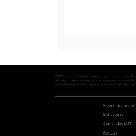
MST Concept Design Academy no cuenta con sucursales. L
tal pero no aparezca en dicha sección será desconocido
Design Academy, están registrados ante la autoridad corre
Programa una cita
Instructores
Comunidad MST
Eventos