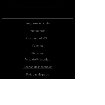
MST Concept Design Academy no cuenta con sucursales. Los profesores MST (únicos y acreditados como tales) son los que aparecen publicados en nuestra
sección de Profesores; cualquiera que se ostente como tal pero no aparezca en dicha sección será desconocido en automático por la escuela. Todos los
materiales académicos mostrados en clase, así como en los grupos académicos son propiedad de MST Concept Design Academy, están registrados ante la
autoridad correspondiente y por tanto está prohibida su reproducción parcial o total.
Programa una cita
Instructores
Comunidad MST
Eventos
Ubicación
Aviso de Privacidad
Proceso de inscripción
Políticas de pago
Política de Inclusión
Reglamento
Contacto