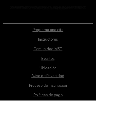
MST Concept Design Academy no cuenta con sucursales. Los profesores MST (únicos y acreditados como tales) son los que aparecen publicados en nuestra
sección de Profesores; cualquiera que se ostente como tal pero no aparezca en dicha sección será desconocido en automático por la escuela. Todos los
materiales académicos mostrados en clase, así como en los grupos académicos son propiedad de MST Concept Design Academy, están registrados ante la
autoridad correspondiente y por tanto está prohibida su reproducción parcial o total.
Programa una cita
Instructores
Comunidad MST
Eventos
Ubicación
Aviso de Privacidad
Proceso de inscripción
Políticas de pago
Política de Inclusión
Reglamento
Contacto