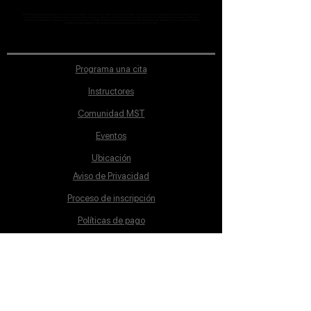
MST Concept Design Academy no cuenta con sucursales. Los profesores MST (únicos y acreditados como tales) son los que aparecen publicados en nuestra
sección de Profesores; cualquiera que se ostente como tal pero no aparezca en dicha sección será desconocido en automático por la escuela. Todos los
materiales académicos mostrados en clase, así como en los grupos académicos son propiedad de MST Concept Design Academy, están registrados ante la
autoridad correspondiente y por tanto está prohibida su reproducción parcial o total.
Programa una cita
Instructores
Comunidad MST
Eventos
Ubicación
Aviso de Privacidad
Proceso de inscripción
Políticas de pago
Política de Inclusión
Reglamento
Contacto