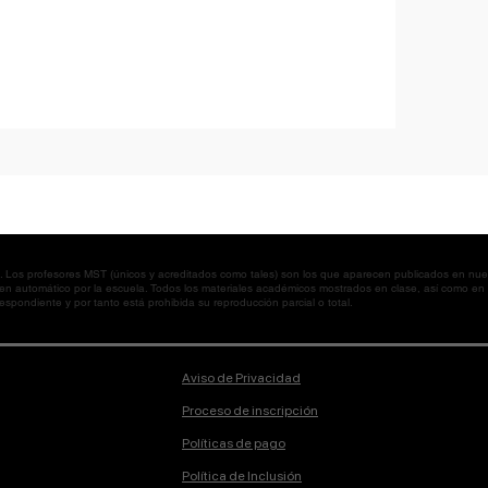
os profesores MST (únicos y acreditados como tales) son los que aparecen publicados en nues
 en automático por la escuela. Todos los materiales académicos mostrados en clase, así como 
spondiente y por tanto está prohibida su reproducción parcial o total.
Aviso de Privacidad
Proceso de inscripción
Políticas de pago
Política de Inclusión