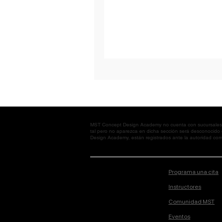
MST Concept Design Academy no cuenta con sucursales. L
tal pero no aparezca en dicha sección será desconocido
Design Academy, están registrados ante la autoridad corre
Programa una cita
Instructores
Comunidad MST
Eventos