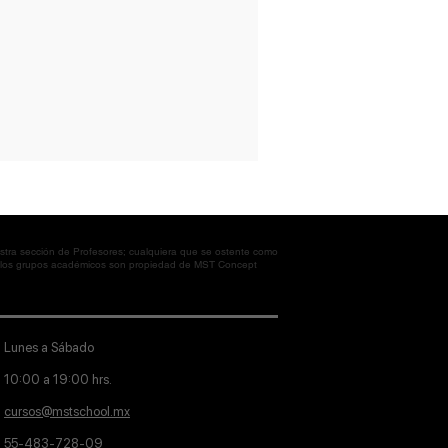
tra sección de Profesores; cualquiera que se ostente como
en los grupos académicos son propiedad de MST Concept
Lunes a Sábado
10:00 a 19:00 hrs.
cursos@mstschool.mx
55-483-728-09