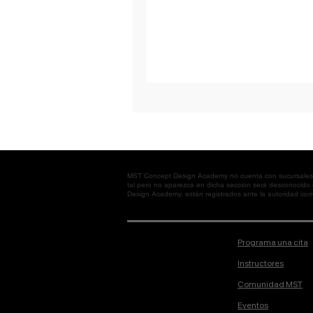
MST Concept Design Academy no cuenta con sucursales. L
tal pero no aparezca en dicha sección será desconocido
Design Academy, están registrados ante la autoridad corre
Programa una cita
Instructores
Comunidad MST
Eventos