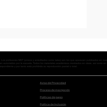
os profesores MST (únicos y acreditados como tales) son los que aparecen publicados en nues
 en automático por la escuela. Todos los materiales académicos mostrados en clase, así como 
spondiente y por tanto está prohibida su reproducción parcial o total.
Aviso de Privacidad
Proceso de inscripción
Políticas de pago
Política de Inclusión