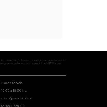
tra sección de Profesores; cualquiera que se ostente como
en los grupos académicos son propiedad de MST Concept
Lunes a Sábado
10:00 a 19:00 hrs.
cursos@mstschool.mx
55-483-728-09