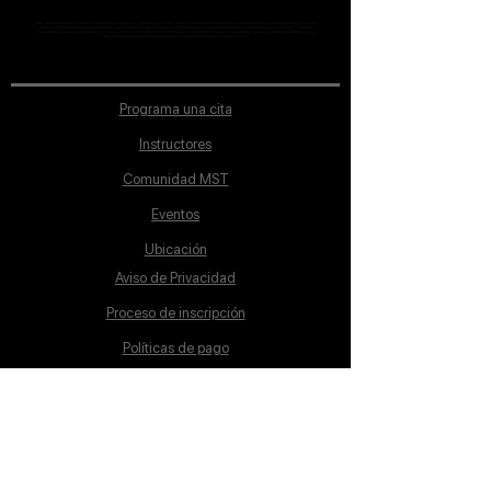
MST Concept Design Academy no cuenta con sucursales. Los profesores MST (únicos y acreditados como tales) son los que aparecen publicados en nuestra
sección de Profesores; cualquiera que se ostente como tal pero no aparezca en dicha sección será desconocido en automático por la escuela. Todos los
materiales académicos mostrados en clase, así como en los grupos académicos son propiedad de MST Concept Design Academy, están registrados ante la
autoridad correspondiente y por tanto está prohibida su reproducción parcial o total.
Programa una cita
Instructores
Comunidad MST
Eventos
Ubicación
Aviso de Privacidad
Proceso de inscripción
Políticas de pago
Política de Inclusión
Reglamento
Contacto