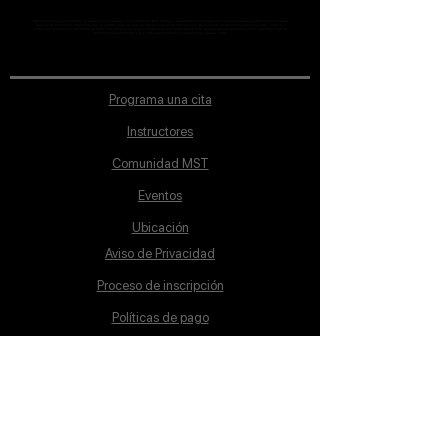
MST Concept Design Academy no cuenta con sucursales. Los profesores MST (únicos y acreditados como tales) son los que aparecen publicados en nuestra
sección de Profesores; cualquiera que se ostente como tal pero no aparezca en dicha sección será desconocido en automático por la escuela. Todos los
materiales académicos mostrados en clase, así como en los grupos académicos son propiedad de MST Concept Design Academy, están registrados ante la
autoridad correspondiente y por tanto está prohibida su reproducción parcial o total.
Programa una cita
Instructores
Comunidad MST
Eventos
Ubicación
Aviso de Privacidad
Proceso de inscripción
Políticas de pago
Política de Inclusión
Reglamento
Contacto