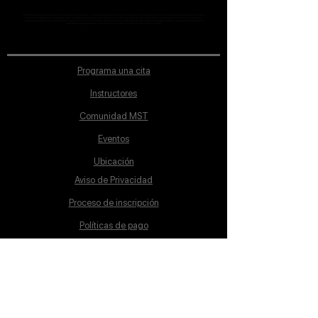
MST Concept Design Academy no cuenta con sucursales. Los profesores MST (únicos y acreditados como tales) son los que aparecen publicados en nuestra
sección de Profesores; cualquiera que se ostente como tal pero no aparezca en dicha sección será desconocido en automático por la escuela. Todos los
materiales académicos mostrados en clase, así como en los grupos académicos son propiedad de MST Concept Design Academy, están registrados ante la
autoridad correspondiente y por tanto está prohibida su reproducción parcial o total.
Programa una cita
Instructores
Comunidad MST
Eventos
Ubicación
Aviso de Privacidad
Proceso de inscripción
Políticas de pago
Política de Inclusión
Reglamento
Contacto