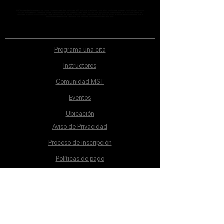
MST Concept Design Academy no cuenta con sucursales. Los profesores MST (únicos y acreditados como tales) son los que aparecen publicados en nuestra
sección de Profesores; cualquiera que se ostente como tal pero no aparezca en dicha sección será desconocido en automático por la escuela. Todos los
materiales académicos mostrados en clase, así como en los grupos académicos son propiedad de MST Concept Design Academy, están registrados ante la
autoridad correspondiente y por tanto está prohibida su reproducción parcial o total.
Programa una cita
Instructores
Comunidad MST
Eventos
Ubicación
Aviso de Privacidad
Proceso de inscripción
Políticas de pago
Política de Inclusión
Reglamento
Contacto