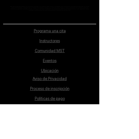
MST Concept Design Academy no cuenta con sucursales. Los profesores MST (únicos y acreditados como tales) son los que aparecen publicados en nuestra
sección de Profesores; cualquiera que se ostente como tal pero no aparezca en dicha sección será desconocido en automático por la escuela. Todos los
materiales académicos mostrados en clase, así como en los grupos académicos son propiedad de MST Concept Design Academy, están registrados ante la
autoridad correspondiente y por tanto está prohibida su reproducción parcial o total.
Programa una cita
Instructores
Comunidad MST
Eventos
Ubicación
Aviso de Privacidad
Proceso de inscripción
Políticas de pago
Política de Inclusión
Reglamento
Contacto