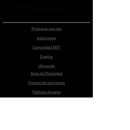
MST Concept Design Academy no cuenta con sucursales. Los profesores MST (únicos y acreditados como tales) son los que aparecen publicados en nuestra
sección de Profesores; cualquiera que se ostente como tal pero no aparezca en dicha sección será desconocido en automático por la escuela. Todos los
materiales académicos mostrados en clase, así como en los grupos académicos son propiedad de MST Concept Design Academy, están registrados ante la
autoridad correspondiente y por tanto está prohibida su reproducción parcial o total.
Programa una cita
Instructores
Comunidad MST
Eventos
Ubicación
Aviso de Privacidad
Proceso de inscripción
Políticas de pago
Política de Inclusión
Reglamento
Contacto