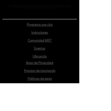
MST Concept Design Academy no cuenta con sucursales. Los profesores MST (únicos y acreditados como tales) son los que aparecen publicados en nuestra
sección de Profesores; cualquiera que se ostente como tal pero no aparezca en dicha sección será desconocido en automático por la escuela. Todos los
materiales académicos mostrados en clase, así como en los grupos académicos son propiedad de MST Concept Design Academy, están registrados ante la
autoridad correspondiente y por tanto está prohibida su reproducción parcial o total.
Programa una cita
Instructores
Comunidad MST
Eventos
Ubicación
Aviso de Privacidad
Proceso de inscripción
Políticas de pago
Política de Inclusión
Reglamento
Contacto