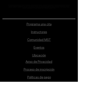
MST Concept Design Academy no cuenta con sucursales. Los profesores MST (únicos y acreditados como tales) son los que aparecen publicados en nuestra
sección de Profesores; cualquiera que se ostente como tal pero no aparezca en dicha sección será desconocido en automático por la escuela. Todos los
materiales académicos mostrados en clase, así como en los grupos académicos son propiedad de MST Concept Design Academy, están registrados ante la
autoridad correspondiente y por tanto está prohibida su reproducción parcial o total.
Programa una cita
Instructores
Comunidad MST
Eventos
Ubicación
Aviso de Privacidad
Proceso de inscripción
Políticas de pago
Política de Inclusión
Reglamento
Contacto