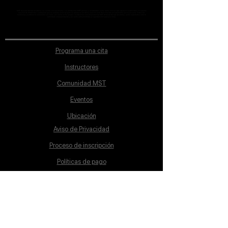
MST Concept Design Academy no cuenta con sucursales. Los profesores MST (únicos y acreditados como tales) son los que aparecen publicados en nuestra
sección de Profesores; cualquiera que se ostente como tal pero no aparezca en dicha sección será desconocido en automático por la escuela. Todos los
materiales académicos mostrados en clase, así como en los grupos académicos son propiedad de MST Concept Design Academy, están registrados ante la
autoridad correspondiente y por tanto está prohibida su reproducción parcial o total.
Programa una cita
Instructores
Comunidad MST
Eventos
Ubicación
Aviso de Privacidad
Proceso de inscripción
Políticas de pago
Política de Inclusión
Reglamento
Contacto