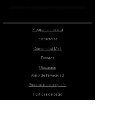
MST Concept Design Academy no cuenta con sucursales. Los profesores MST (únicos y acreditados como tales) son los que aparecen publicados en nuestra
sección de Profesores; cualquiera que se ostente como tal pero no aparezca en dicha sección será desconocido en automático por la escuela. Todos los
materiales académicos mostrados en clase, así como en los grupos académicos son propiedad de MST Concept Design Academy, están registrados ante la
autoridad correspondiente y por tanto está prohibida su reproducción parcial o total.
Programa una cita
Instructores
Comunidad MST
Eventos
Ubicación
Aviso de Privacidad
Proceso de inscripción
Políticas de pago
Política de Inclusión
Reglamento
Contacto