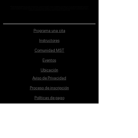
MST Concept Design Academy no cuenta con sucursales. Los profesores MST (únicos y acreditados como tales) son los que aparecen publicados en nuestra
sección de Profesores; cualquiera que se ostente como tal pero no aparezca en dicha sección será desconocido en automático por la escuela. Todos los
materiales académicos mostrados en clase, así como en los grupos académicos son propiedad de MST Concept Design Academy, están registrados ante la
autoridad correspondiente y por tanto está prohibida su reproducción parcial o total.
Programa una cita
Instructores
Comunidad MST
Eventos
Ubicación
Aviso de Privacidad
Proceso de inscripción
Políticas de pago
Política de Inclusión
Reglamento
Contacto