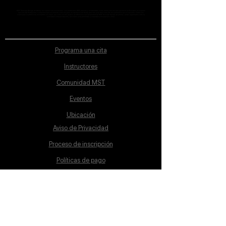
MST Concept Design Academy no cuenta con sucursales. Los profesores MST (únicos y acreditados como tales) son los que aparecen publicados en nuestra
sección de Profesores; cualquiera que se ostente como tal pero no aparezca en dicha sección será desconocido en automático por la escuela. Todos los
materiales académicos mostrados en clase, así como en los grupos académicos son propiedad de MST Concept Design Academy, están registrados ante la
autoridad correspondiente y por tanto está prohibida su reproducción parcial o total.
Programa una cita
Instructores
Comunidad MST
Eventos
Ubicación
Aviso de Privacidad
Proceso de inscripción
Políticas de pago
Política de Inclusión
Reglamento
Contacto