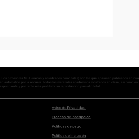
os profesores MST (únicos y acreditados como tales) son los que aparecen publicados en nues
 en automático por la escuela. Todos los materiales académicos mostrados en clase, así como 
spondiente y por tanto está prohibida su reproducción parcial o total.
Aviso de Privacidad
Proceso de inscripción
Políticas de pago
Política de Inclusión