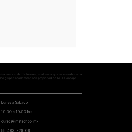
tra sección de Profesores; cualquiera que se ostente como
en los grupos académicos son propiedad de MST Concept
Lunes a Sábado
10:00 a 19:00 hrs.
cursos@mstschool.mx
55-483-728-09