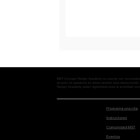
MST Concept Design Academy no cuenta con sucursales. L
tal pero no aparezca en dicha sección será desconocido
Design Academy, están registrados ante la autoridad corre
Programa una cita
Instructores
Comunidad MST
Eventos