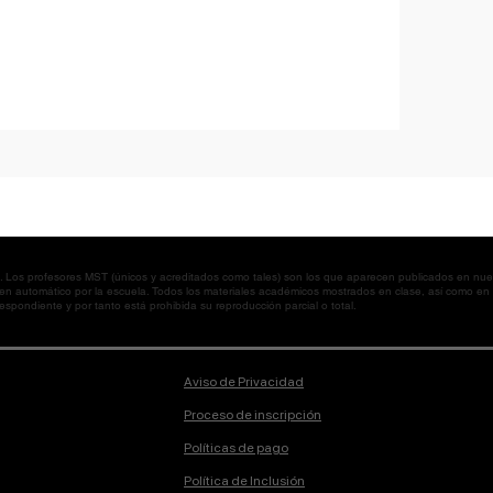
os profesores MST (únicos y acreditados como tales) son los que aparecen publicados en nues
 en automático por la escuela. Todos los materiales académicos mostrados en clase, así como 
spondiente y por tanto está prohibida su reproducción parcial o total.
Aviso de Privacidad
Proceso de inscripción
Políticas de pago
Política de Inclusión