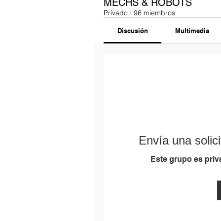
MECHS & ROBOTS
Privado
·
96 miembros
Discusión
Multimedia
Envía una solici
Este grupo es priva