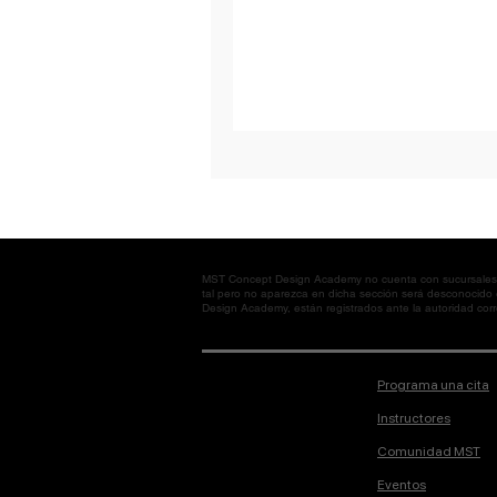
MST Concept Design Academy no cuenta con sucursales. L
tal pero no aparezca en dicha sección será desconocido
Design Academy, están registrados ante la autoridad corre
Programa una cita
Instructores
Comunidad MST
Eventos