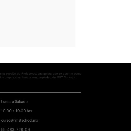
tra sección de Profesores; cualquiera que se ostente como
en los grupos académicos son propiedad de MST Concept
Lunes a Sábado
10:00 a 19:00 hrs.
cursos@mstschool.mx
55-483-728-09