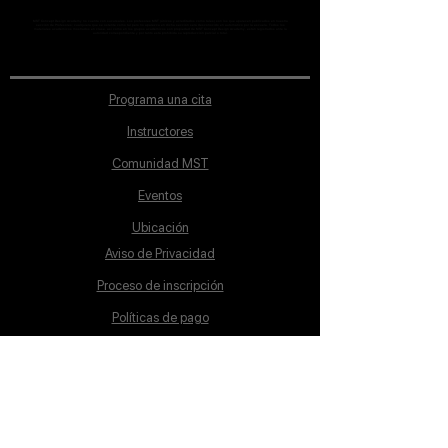
MST Concept Design Academy no cuenta con sucursales. Los profesores MST (únicos y acreditados como tales) son los que aparecen publicados en nuestra
sección de Profesores; cualquiera que se ostente como tal pero no aparezca en dicha sección será desconocido en automático por la escuela. Todos los
materiales académicos mostrados en clase, así como en los grupos académicos son propiedad de MST Concept Design Academy, están registrados ante la
autoridad correspondiente y por tanto está prohibida su reproducción parcial o total.
Programa una cita
Instructores
Comunidad MST
Eventos
Ubicación
Aviso de Privacidad
Proceso de inscripción
Políticas de pago
Política de Inclusión
Reglamento
Contacto