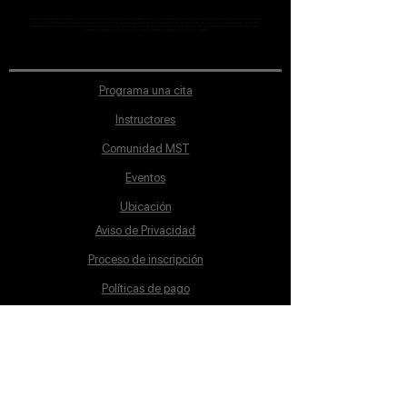
MST Concept Design Academy no cuenta con sucursales. Los profesores MST (únicos y acreditados como tales) son los que aparecen publicados en nuestra
sección de Profesores; cualquiera que se ostente como tal pero no aparezca en dicha sección será desconocido en automático por la escuela. Todos los
materiales académicos mostrados en clase, así como en los grupos académicos son propiedad de MST Concept Design Academy, están registrados ante la
autoridad correspondiente y por tanto está prohibida su reproducción parcial o total.
Programa una cita
Instructores
Comunidad MST
Eventos
Ubicación
Aviso de Privacidad
Proceso de inscripción
Políticas de pago
Política de Inclusión
Reglamento
Contacto