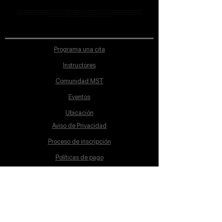
MST Concept Design Academy no cuenta con sucursales. Los profesores MST (únicos y acreditados como tales) son los que aparecen publicados en nuestra
sección de Profesores; cualquiera que se ostente como tal pero no aparezca en dicha sección será desconocido en automático por la escuela. Todos los
materiales académicos mostrados en clase, así como en los grupos académicos son propiedad de MST Concept Design Academy, están registrados ante la
autoridad correspondiente y por tanto está prohibida su reproducción parcial o total.
Programa una cita
Instructores
Comunidad MST
Eventos
Ubicación
Aviso de Privacidad
Proceso de inscripción
Políticas de pago
Política de Inclusión
Reglamento
Contacto