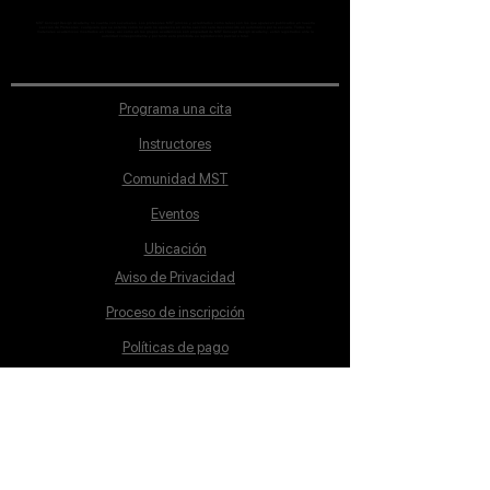
MST Concept Design Academy no cuenta con sucursales. Los profesores MST (únicos y acreditados como tales) son los que aparecen publicados en nuestra
sección de Profesores; cualquiera que se ostente como tal pero no aparezca en dicha sección será desconocido en automático por la escuela. Todos los
materiales académicos mostrados en clase, así como en los grupos académicos son propiedad de MST Concept Design Academy, están registrados ante la
autoridad correspondiente y por tanto está prohibida su reproducción parcial o total.
Programa una cita
Instructores
Comunidad MST
Eventos
Ubicación
Aviso de Privacidad
Proceso de inscripción
Políticas de pago
Política de Inclusión
Reglamento
Contacto