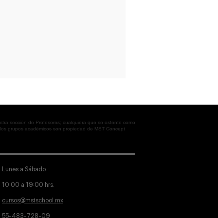
tra sección de Profesores; cualquiera que se ostente como
en los grupos académicos son propiedad de MST Concept
Lunes a Sábado
10:00 a 19:00 hrs.
cursos@mstschool.mx
55-483-728-09