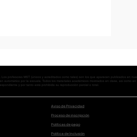
os profesores MST (únicos y acreditados como tales) son los que aparecen publicados en nues
 en automático por la escuela. Todos los materiales académicos mostrados en clase, así como 
spondiente y por tanto está prohibida su reproducción parcial o total.
Aviso de Privacidad
Proceso de inscripción
Políticas de pago
Política de Inclusión