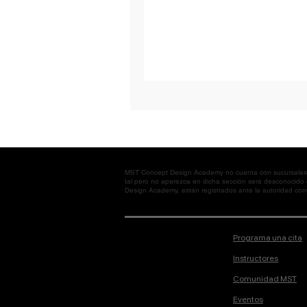
MST Concept Design Academy no cuenta con sucursales. L
tal pero no aparezca en dicha sección será desconocido
Design Academy, están registrados ante la autoridad corre
Programa una cita
Instructores
Comunidad MST
Eventos