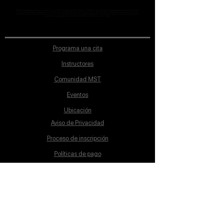
MST Concept Design Academy no cuenta con sucursales. Los profesores MST (únicos y acreditados como tales) son los que aparecen publicados en nuestra
sección de Profesores; cualquiera que se ostente como tal pero no aparezca en dicha sección será desconocido en automático por la escuela. Todos los
materiales académicos mostrados en clase, así como en los grupos académicos son propiedad de MST Concept Design Academy, están registrados ante la
autoridad correspondiente y por tanto está prohibida su reproducción parcial o total.
Programa una cita
Instructores
Comunidad MST
Eventos
Ubicación
Aviso de Privacidad
Proceso de inscripción
Políticas de pago
Política de Inclusión
Reglamento
Contacto