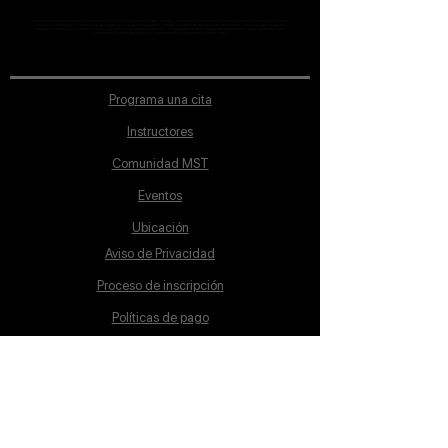
MST Concept Design Academy no cuenta con sucursales. Los profesores MST (únicos y acreditados como tales) son los que aparecen publicados en nuestra
sección de Profesores; cualquiera que se ostente como tal pero no aparezca en dicha sección será desconocido en automático por la escuela. Todos los
materiales académicos mostrados en clase, así como en los grupos académicos son propiedad de MST Concept Design Academy, están registrados ante la
autoridad correspondiente y por tanto está prohibida su reproducción parcial o total.
Programa una cita
Instructores
Comunidad MST
Eventos
Ubicación
Aviso de Privacidad
Proceso de inscripción
Políticas de pago
Política de Inclusión
Reglamento
Contacto