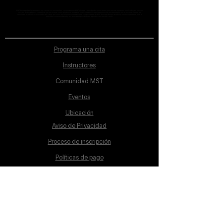
MST Concept Design Academy no cuenta con sucursales. Los profesores MST (únicos y acreditados como tales) son los que aparecen publicados en nuestra
sección de Profesores; cualquiera que se ostente como tal pero no aparezca en dicha sección será desconocido en automático por la escuela. Todos los
materiales académicos mostrados en clase, así como en los grupos académicos son propiedad de MST Concept Design Academy, están registrados ante la
autoridad correspondiente y por tanto está prohibida su reproducción parcial o total.
Programa una cita
Instructores
Comunidad MST
Eventos
Ubicación
Aviso de Privacidad
Proceso de inscripción
Políticas de pago
Política de Inclusión
Reglamento
Contacto