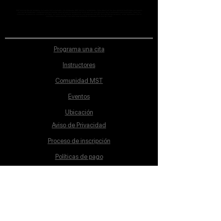
MST Concept Design Academy no cuenta con sucursales. Los profesores MST (únicos y acreditados como tales) son los que aparecen publicados en nuestra
sección de Profesores; cualquiera que se ostente como tal pero no aparezca en dicha sección será desconocido en automático por la escuela. Todos los
materiales académicos mostrados en clase, así como en los grupos académicos son propiedad de MST Concept Design Academy, están registrados ante la
autoridad correspondiente y por tanto está prohibida su reproducción parcial o total.
Programa una cita
Instructores
Comunidad MST
Eventos
Ubicación
Aviso de Privacidad
Proceso de inscripción
Políticas de pago
Política de Inclusión
Reglamento
Contacto