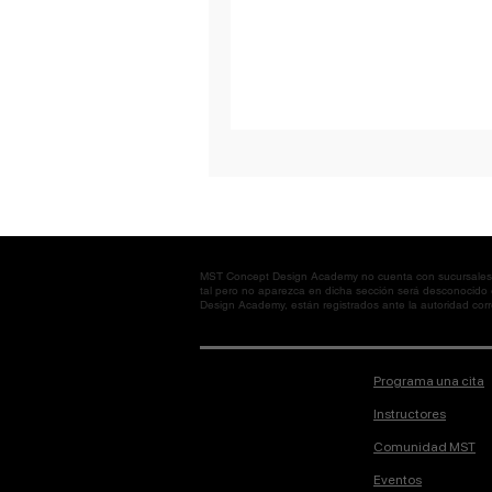
MST Concept Design Academy no cuenta con sucursales. L
tal pero no aparezca en dicha sección será desconocido
Design Academy, están registrados ante la autoridad corre
Programa una cita
Instructores
Comunidad MST
Eventos