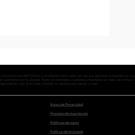
os profesores MST (únicos y acreditados como tales) son los que aparecen publicados en nues
 en automático por la escuela. Todos los materiales académicos mostrados en clase, así como 
spondiente y por tanto está prohibida su reproducción parcial o total.
Aviso de Privacidad
Proceso de inscripción
Políticas de pago
Política de Inclusión