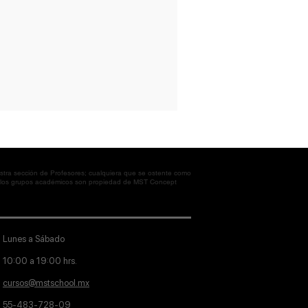
tra sección de Profesores; cualquiera que se ostente como
en los grupos académicos son propiedad de MST Concept
Lunes a Sábado
10:00 a 19:00 hrs.
cursos@mstschool.mx
55-483-728-09