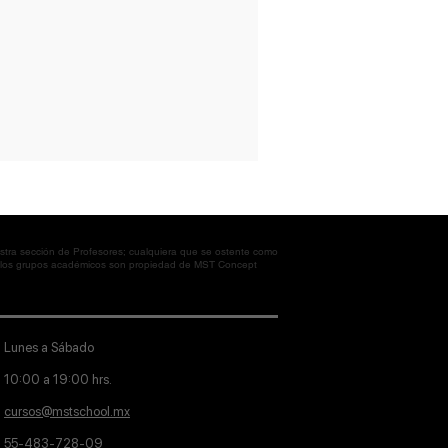
tra sección de Profesores; cualquiera que se ostente como
en los grupos académicos son propiedad de MST Concept
Lunes a Sábado
10:00 a 19:00 hrs.
cursos@mstschool.mx
55-483-728-09