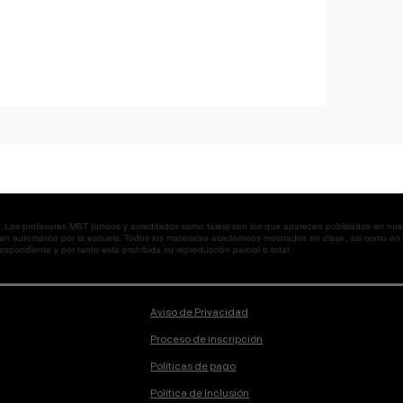
os profesores MST (únicos y acreditados como tales) son los que aparecen publicados en nues
 en automático por la escuela. Todos los materiales académicos mostrados en clase, así como 
spondiente y por tanto está prohibida su reproducción parcial o total.
Aviso de Privacidad
Proceso de inscripción
Políticas de pago
Política de Inclusión