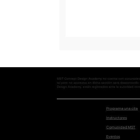
MST Concept Design Academy no cuenta con sucursales. L
tal pero no aparezca en dicha sección será desconocido
Design Academy, están registrados ante la autoridad corre
Programa una cita
Instructores
Comunidad MST
Eventos